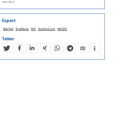
werden.
Export
BibTeX
EndNote
RIS
DublinCore
MODS
Teilen
tweet
teilen
mitteilen
teilen
teilen
teilen
mail