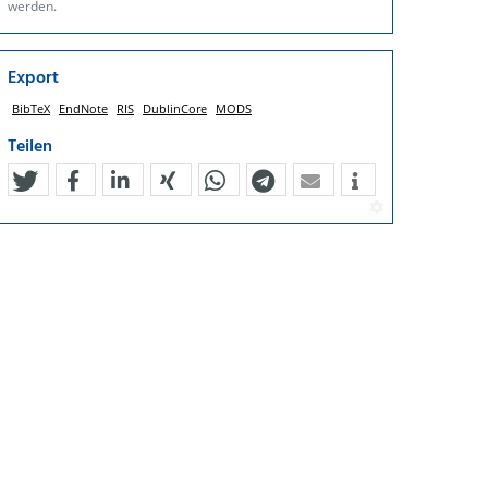
werden.
Export
BibTeX
EndNote
RIS
DublinCore
MODS
Teilen
tweet
teilen
mitteilen
teilen
teilen
teilen
mail