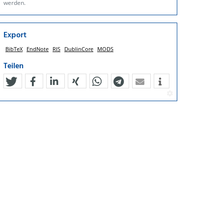
werden.
Export
BibTeX
EndNote
RIS
DublinCore
MODS
Teilen
tweet
teilen
mitteilen
teilen
teilen
teilen
mail