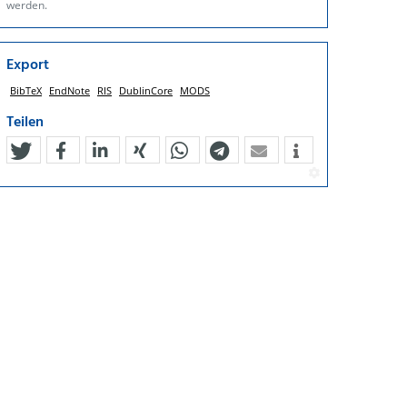
werden.
Export
BibTeX
EndNote
RIS
DublinCore
MODS
Teilen
tweet
teilen
mitteilen
teilen
teilen
teilen
mail