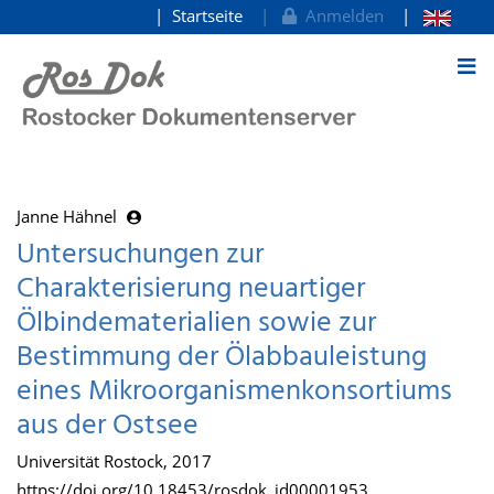
Startseite
Anmelden
zum Inhalt
Janne Hähnel
Untersuchungen zur
Charakterisierung neuartiger
Ölbindematerialien sowie zur
Bestimmung der Ölabbauleistung
eines Mikroorganismenkonsortiums
aus der Ostsee
Universität Rostock, 2017
https://doi.org/10.18453/rosdok_id00001953