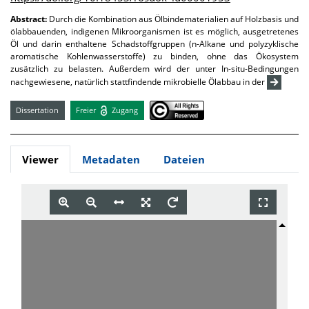
Abstract:
Durch die Kombination aus Ölbindematerialien auf Holzbasis und
ölabbauenden, indigenen Mikroorganismen ist es möglich, ausgetretenes
Öl und darin enthaltene Schadstoffgruppen (n-Alkane und polyzyklische
aromatische Kohlenwasserstoffe) zu binden, ohne das Ökosystem
zusätzlich zu belasten. Außerdem wird der unter In-situ-Bedingungen
nachgewiesene, natürlich stattfindende mikrobielle Ölabbau in der
Dissertation
Freier
Zugang
Viewer
Metadaten
Dateien