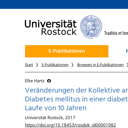
zum Inhalt
E-Publikationen
Start
E-Publikationen
Browsen in E-Publikationen
Elke Hartz
Veränderungen der Kollektive a
Diabetes mellitus in einer diab
Laufe von 10 Jahren
Universität Rostock, 2017
https://doi.org/10.18453/rosdok_id00001982