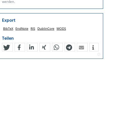
werden.
Export
BibTeX
EndNote
RIS
DublinCore
MODS
Teilen
tweet
teilen
mitteilen
teilen
teilen
teilen
mail