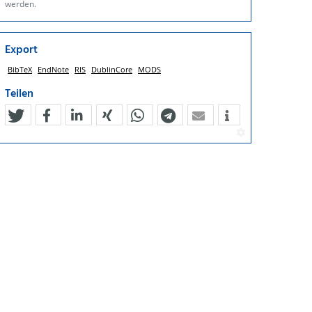
werden.
Export
BibTeX
EndNote
RIS
DublinCore
MODS
Teilen
tweet
teilen
mitteilen
teilen
teilen
teilen
mail