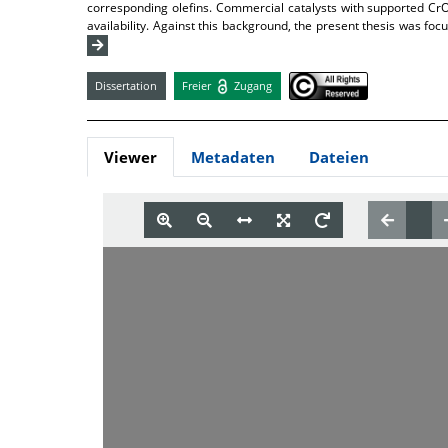
corresponding olefins. Commercial catalysts with supported CrO
availability. Against this background, the present thesis was fo
Dissertation
Freier
Zugang
Viewer
Metadaten
Dateien