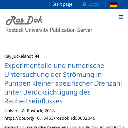
Start page
Login
goto contents
Kay Juckelandt
Experimentelle und numerische
Untersuchung der Strömung in
Pumpen kleiner spezifischer Drehzahl
unter Berücksichtigung des
Rauheitseinflusses
Universität Rostock, 2018
https://doi.org/10.18453/rosdok_id00002046
Abstract:
Bei industriellen Pumpen mit kleiner spezifischer Drehzahl treten