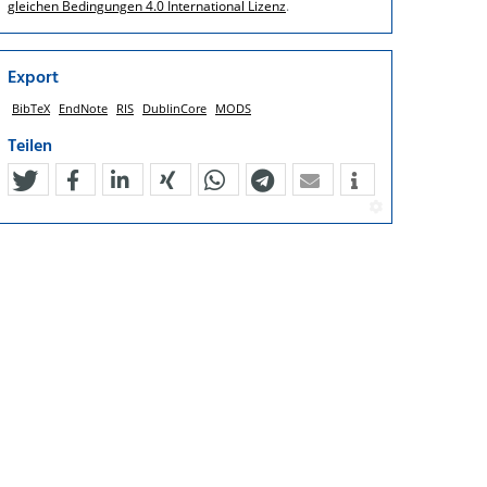
gleichen Bedingungen 4.0 International Lizenz
.
Export
BibTeX
EndNote
RIS
DublinCore
MODS
Teilen
tweet
teilen
mitteilen
teilen
teilen
teilen
mail