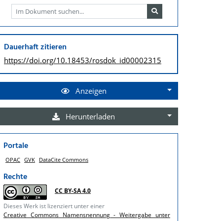
Dauerhaft zitieren
https://doi.org/
10.18453/rosdok_id00002315
Anzeigen
Herunterladen
Portale
OPAC
GVK
DataCite Commons
Rechte
CC BY-SA 4.0
Dieses Werk ist lizenziert unter einer
Creative Commons Namensnennung - Weitergabe unter