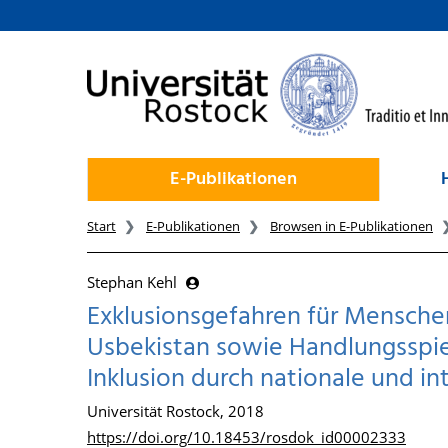
zum Inhalt
E-Publikationen
Start
E-Publikationen
Browsen in E-Publikationen
Stephan Kehl
Exklusionsgefahren für Mensche
Usbekistan sowie Handlungsspie
Inklusion durch nationale und in
Universität Rostock, 2018
https://doi.org/10.18453/rosdok_id00002333