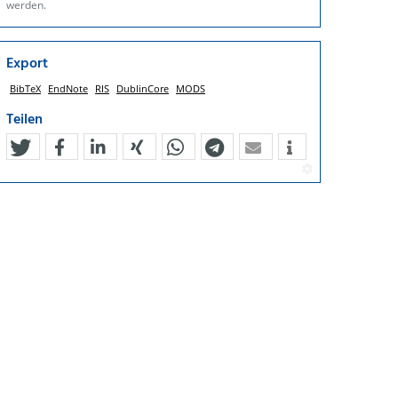
werden.
Export
BibTeX
EndNote
RIS
DublinCore
MODS
Teilen
tweet
teilen
mitteilen
teilen
teilen
teilen
mail