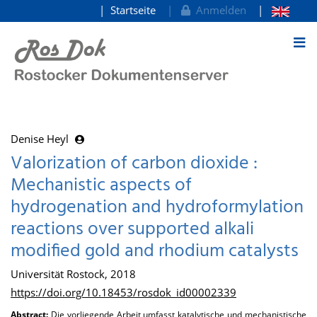
Startseite
Anmelden
zum Inhalt
Denise Heyl
Valorization of carbon dioxide :
Mechanistic aspects of
hydrogenation and hydroformylation
reactions over supported alkali
modified gold and rhodium catalysts
Universität Rostock, 2018
https://doi.org/10.18453/rosdok_id00002339
Abstract:
Die vorliegende Arbeit umfasst katalytische und mechanistische