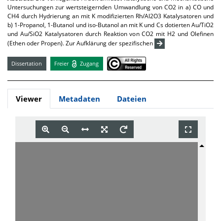
Untersuchungen zur wertsteigernden Umwandlung von CO2 in a) CO und
CH4 durch Hydrierung an mit K modifizierten Rh/Al2O3 Katalysatoren und
b) 1-Propanol, 1-Butanol und iso-Butanol an mit K und Cs dotierten Au/TiO2
und Au/SiO2 Katalysatoren durch Reaktion von CO2 mit H2 und Olefinen
(Ethen oder Propen). Zur Aufklärung der spezifischen
Dissertation
Freier
Zugang
Viewer
Metadaten
Dateien