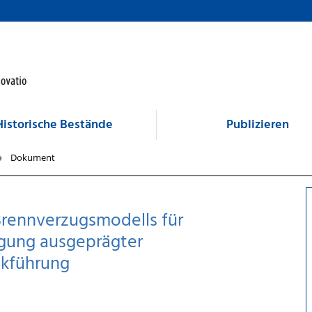
Historische Bestände
Publizieren
Dokument
Brennverzugsmodells für
igung ausgeprägter
ckführung