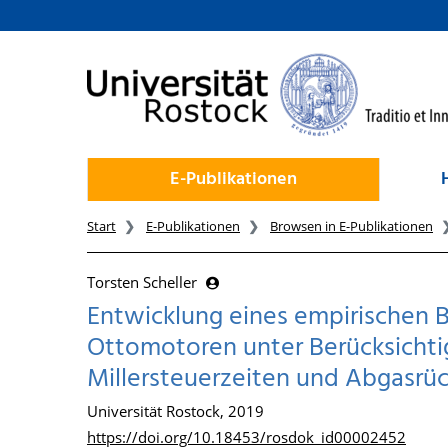
zum Inhalt
E-Publikationen
Start
E-Publikationen
Browsen in E-Publikationen
Torsten Scheller
Entwicklung eines empirischen 
Ottomotoren unter Berücksicht
Millersteuerzeiten und Abgasrü
Universität Rostock, 2019
https://doi.org/10.18453/rosdok_id00002452