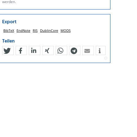
werden.
Export
BibTeX
EndNote
RIS
DublinCore
MODS
Teilen
tweet
teilen
mitteilen
teilen
teilen
teilen
mail