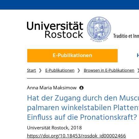
zum Inhalt
E-Publikationen
Start
E-Publikationen
Browsen in E-Publikationen
Anna Maria Maksimow
Hat der Zugang durch den Muscu
palmaren winkelstabilen Plattenf
Einfluss auf die Pronationskraft?
Universität Rostock, 2018
https://doi.org/10.18453/rosdok_id00002466