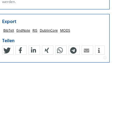
werden.
Export
BibTeX
EndNote
RIS
DublinCore
MODS
Teilen
tweet
teilen
mitteilen
teilen
teilen
teilen
mail