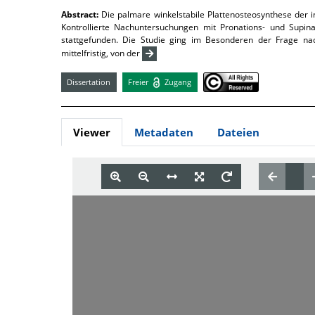
Abstract:
Die palmare winkelstabile Plattenosteosynthese der 
Kontrollierte Nachuntersuchungen mit Pronations- und Supin
stattgefunden. Die Studie ging im Besonderen der Frage nac
mittelfristig, von der
Dissertation
Freier
Zugang
Viewer
Metadaten
Dateien