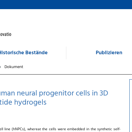
Historische Bestände
Publizieren
Dokument
uman neural progenitor cells in 3D
ptide hydrogels
ll line (hNPCs), whereat the cells were embedded in the synthetic self-