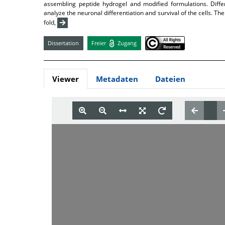
assembling peptide hydrogel and modified formulations. Diffe
analyze the neuronal differentiation and survival of the cells. T
fold,
Dissertation
Freier
Zugang
Viewer
Metadaten
Dateien