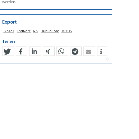
werden.
Export
BibTeX
EndNote
RIS
DublinCore
MODS
Teilen
tweet
teilen
mitteilen
teilen
teilen
teilen
mail