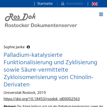
Startseite
Anmelden
zum Inhalt
Sophie Janke
Palladium-katalysierte
Funktionalisierung und Zyklisierung
sowie Säure-vermittelte
Zykloisomerisierung von Chinolin-
Derivaten
Universität Rostock, 2019
https://doi.org/10.18453/rosdok_id00002563
Abstract:
Die Arbeit befasst sich mit der Palladium-katalysierten sowie der