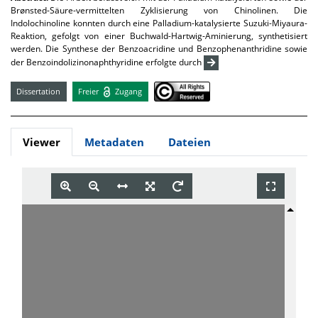
Brønsted-Säure-vermittelten Zyklisierung von Chinolinen. Die
Indolochinoline konnten durch eine Palladium-katalysierte Suzuki-Miyaura-
Reaktion, gefolgt von einer Buchwald-Hartwig-Aminierung, synthetisiert
werden. Die Synthese der Benzoacridine und Benzophenanthridine sowie
der Benzoindolizinonaphthyridine erfolgte durch
Dissertation
Freier
Zugang
Viewer
Metadaten
Dateien