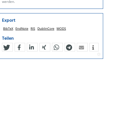
werden.
Export
BibTeX
EndNote
RIS
DublinCore
MODS
Teilen
tweet
teilen
mitteilen
teilen
teilen
teilen
mail