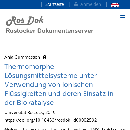
Startseite
Anmelden
zum Inhalt
Anja Gummesson
Thermomorphe
Lösungsmittelsysteme unter
Verwendung von Ionischen
Flüssigkeiten und deren Einsatz in
der Biokatalyse
Universität Rostock, 2019
https://doi.org/10.18453/rosdok_id00002592
Abstract:
Thermomorphe Lösungsmittelsysteme (TMS) bestehen aus