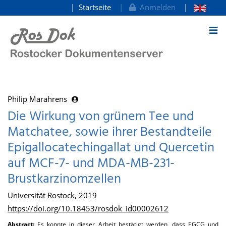
Startseite
Anmelden
zum Inhalt
Philip Marahrens
Die Wirkung von grünem Tee und
Matchatee, sowie ihrer Bestandteile
Epigallocatechingallat und Quercetin
auf MCF-7- und MDA-MB-231-
Brustkarzinomzellen
Universität Rostock, 2019
https://doi.org/10.18453/rosdok_id00002612
Abstract:
Es konnte in dieser Arbeit bestätigt werden, dass EGCG und