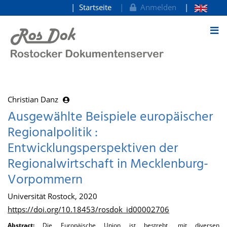
Startseite
Anmelden
zum Inhalt
Christian Danz
Ausgewählte Beispiele europäischer
Regionalpolitik :
Entwicklungsperspektiven der
Regionalwirtschaft in Mecklenburg-
Vorpommern
Universität Rostock, 2020
https://doi.org/10.18453/rosdok_id00002706
Abstract:
Die Europäische Union ist bestrebt, mit diversen