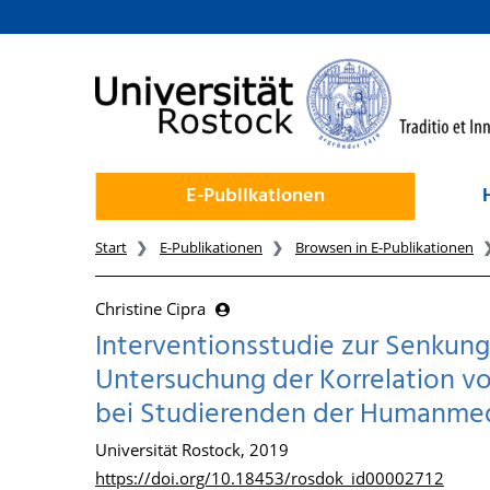
zum Inhalt
E-Publikationen
Start
E-Publikationen
Browsen in E-Publikationen
Christine Cipra
Interventionsstudie zur Senkun
Untersuchung der Korrelation vo
bei Studierenden der Humanmed
Universität Rostock, 2019
https://doi.org/10.18453/rosdok_id00002712