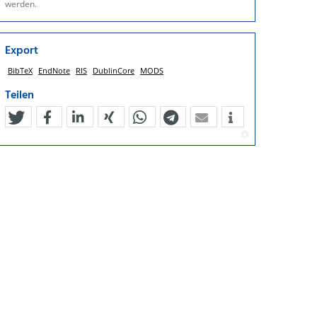
werden.
Export
BibTeX
EndNote
RIS
DublinCore
MODS
Teilen
tweet
teilen
mitteilen
teilen
teilen
teilen
mail