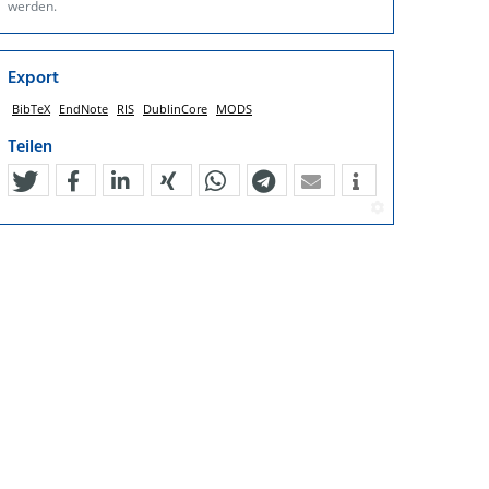
werden.
Export
BibTeX
EndNote
RIS
DublinCore
MODS
Teilen
tweet
teilen
mitteilen
teilen
teilen
teilen
mail