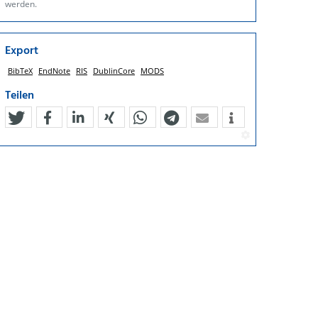
werden.
Export
BibTeX
EndNote
RIS
DublinCore
MODS
Teilen
tweet
teilen
mitteilen
teilen
teilen
teilen
mail