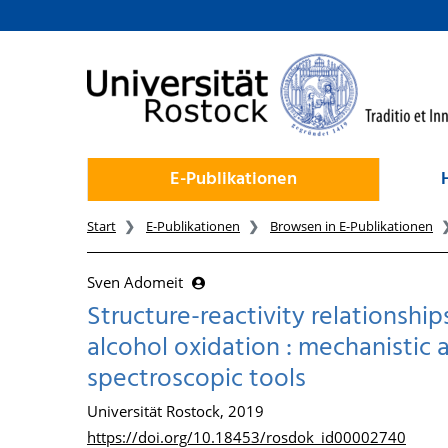
zum Inhalt
E-Publikationen
Start
E-Publikationen
Browsen in E-Publikationen
Sven Adomeit
Structure-reactivity relationshi
alcohol oxidation : mechanistic
spectroscopic tools
Universität Rostock, 2019
https://doi.org/10.18453/rosdok_id00002740