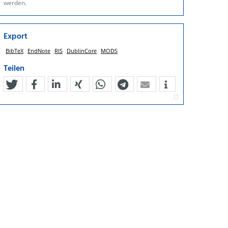
werden.
Export
BibTeX
EndNote
RIS
DublinCore
MODS
Teilen
tweet
teilen
mitteilen
teilen
teilen
teilen
mail