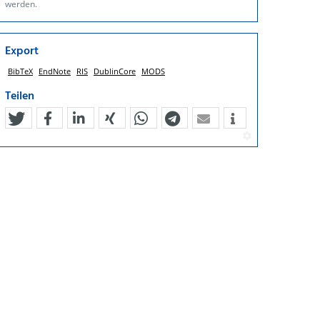
werden.
Export
BibTeX
EndNote
RIS
DublinCore
MODS
Teilen
tweet
teilen
mitteilen
teilen
teilen
teilen
mail