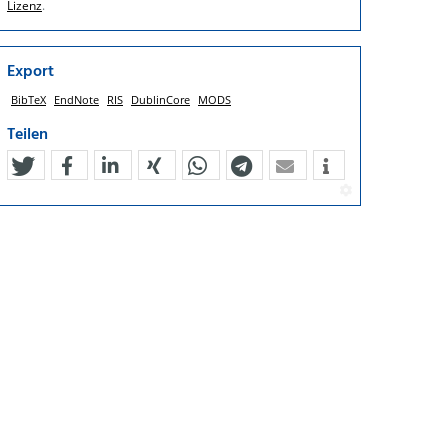
Lizenz
.
Export
BibTeX
EndNote
RIS
DublinCore
MODS
Teilen
tweet
teilen
mitteilen
teilen
teilen
teilen
mail