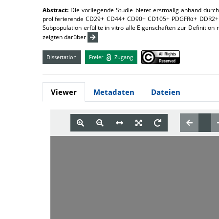
Abstract:
Die vorliegende Studie bietet erstmalig anhand durch
proliferierende CD29+ CD44+ CD90+ CD105+ PDGFRα+ DDR2+ M
Subpopulation erfüllte in vitro alle Eigenschaften zur Definit
zeigten darüber
Dissertation
Freier
Zugang
Viewer
Metadaten
Dateien