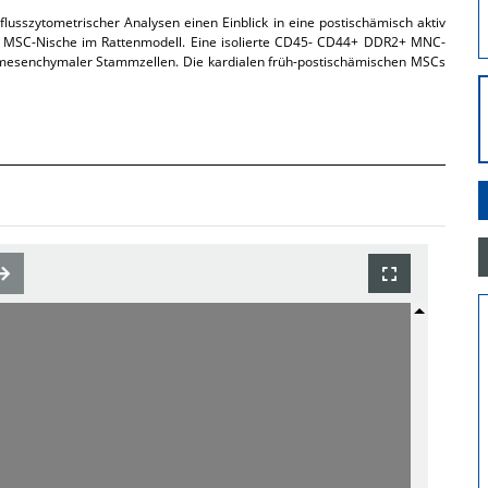
flusszytometrischer Analysen einen Einblick in eine postischämisch aktiv
SC-Nische im Rattenmodell. Eine isolierte CD45- CD44+ DDR2+ MNC-
ion mesenchymaler Stammzellen. Die kardialen früh-postischämischen MSCs