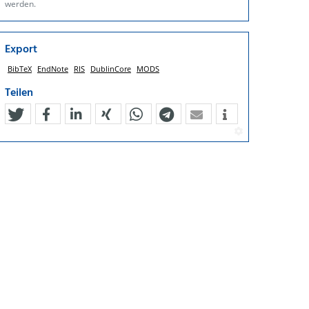
werden.
Export
BibTeX
EndNote
RIS
DublinCore
MODS
Teilen
tweet
teilen
mitteilen
teilen
teilen
teilen
mail