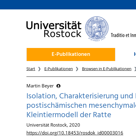
zum Inhalt
E-Publikationen
Start
E-Publikationen
Browsen in E-Publikationen
Martin Beyer
Isolation, Charakterisierung und
postischämischen mesenchymalen
Kleintiermodell der Ratte
Universität Rostock, 2020
https://doi.org/10.18453/rosdok_id00003016