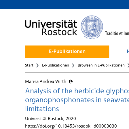
zum Inhalt
E-Publikationen
Start
E-Publikationen
Browsen in E-Publikationen
Marisa Andrea Wirth
Analysis of the herbicide glypho
organophosphonates in seawater
limitations
Universität Rostock, 2020
https://doi.org/10.18453/rosdok_id00003030