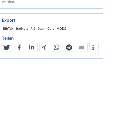
werden.
Export
BibTeX
EndNote
RIS
DublinCore
MODS
Teilen
tweet
teilen
mitteilen
teilen
teilen
teilen
mail