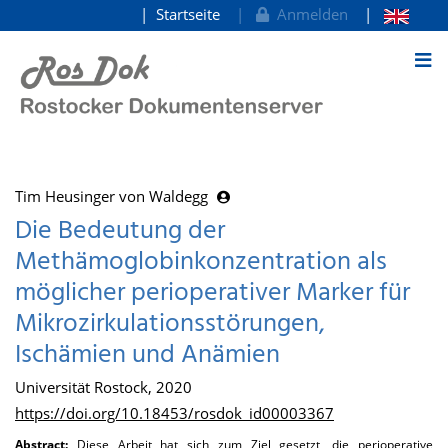
Startseite
Anmelden
zum Inhalt
Tim Heusinger von Waldegg
Die Bedeutung der
Methämoglobinkonzentration als
möglicher perioperativer Marker für
Mikrozirkulationsstörungen,
Ischämien und Anämien
Universität Rostock, 2020
https://doi.org/10.18453/rosdok_id00003367
Abstract:
Diese Arbeit hat sich zum Ziel gesetzt, die perioperative