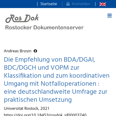
Startseite
Anmelden
zum Inhalt
Andreas Brosin
Die Empfehlung von BDA/DGAI,
BDC/DGCH und VOPM zur
Klassifikation und zum koordinativen
Umgang mit Notfalloperationen :
eine deutschlandweite Umfrage zur
praktischen Umsetzung
Universität Rostock, 2021
https://doi.org/10.18453/rosdok_id00003740