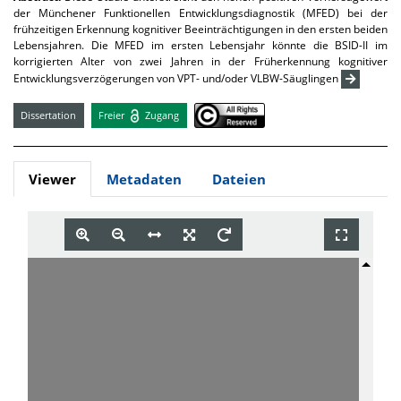
der Münchener Funktionellen Entwicklungsdiagnostik (MFED) bei der
frühzeitigen Erkennung kognitiver Beeinträchtigungen in den ersten beiden
Lebensjahren. Die MFED im ersten Lebensjahr könnte die BSID-II im
korrigierten Alter von zwei Jahren in der Früherkennung kognitiver
Entwicklungsverzögerungen von VPT- und/oder VLBW-Säuglingen
Dissertation
Freier
Zugang
Viewer
Metadaten
Dateien