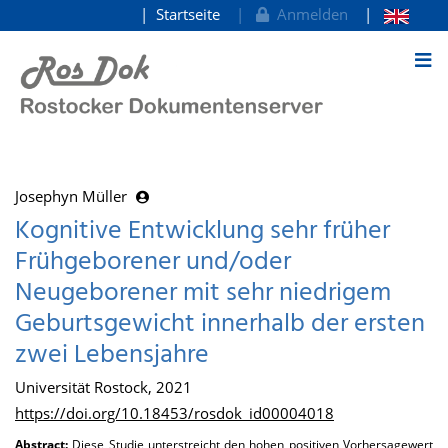
Startseite
Anmelden
zum Inhalt
Josephyn Müller
Kognitive Entwicklung sehr früher
Frühgeborener und/oder
Neugeborener mit sehr niedrigem
Geburtsgewicht innerhalb der ersten
zwei Lebensjahre
Universität Rostock, 2021
https://doi.org/10.18453/rosdok_id00004018
Abstract:
Diese Studie unterstreicht den hohen positiven Vorhersagewert