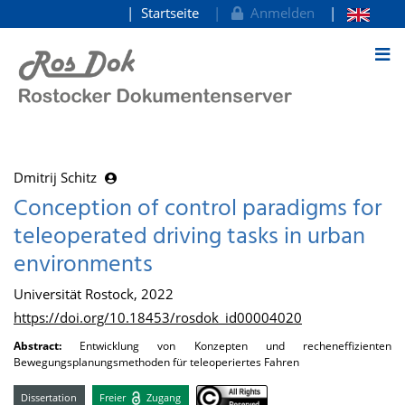
Startseite
Anmelden
zum Inhalt
Dmitrij Schitz
Conception of control paradigms for
teleoperated driving tasks in urban
environments
Universität Rostock, 2022
https://doi.org/10.18453/rosdok_id00004020
Abstract:
Entwicklung von Konzepten und recheneffizienten
Bewegungsplanungsmethoden für teleoperiertes Fahren
Dissertation
Freier
Zugang