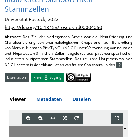
induzierten pluripotenten
Stammzellen
Universität Rostock, 2022
https://doi.org/10.18453/rosdok_id00004050
Abstract:
Das Ziel der vorliegenden Arbeit war die Identifizierung und
Charakterisierung von pharmakologischen Chaperonen zur Behandlung
von Morbus Niemann-Pick Typ C1 (NP-C1) unter Verwendung von neuralen
und Hepatozyten-ähnlichen Zellen abgeleitet aus patientenspezifischen
induzierten pluripotenten Stammzellen. Das zelluläre Hauptmerkmal von
NP-C1 besteht in der Akkumulation von freiem Cholesterol in den
Dissertation
Freier
Zugang
Viewer
Metadaten
Dateien