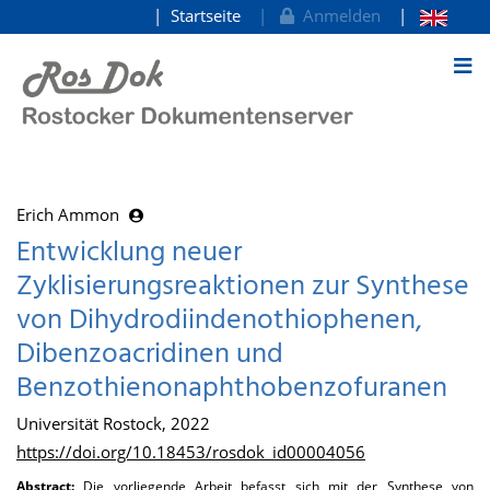
Startseite
Anmelden
zum Inhalt
Erich Ammon
Entwicklung neuer
Zyklisierungsreaktionen zur Synthese
von Dihydrodiindenothiophenen,
Dibenzoacridinen und
Benzothienonaphthobenzofuranen
Universität Rostock, 2022
https://doi.org/10.18453/rosdok_id00004056
Abstract:
Die vorliegende Arbeit befasst sich mit der Synthese von