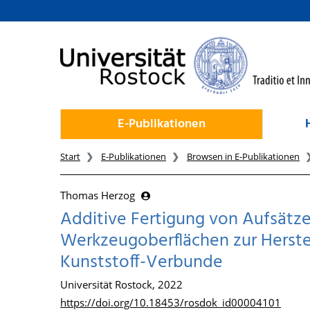
zum Inhalt
E-Publikationen
Start
E-Publikationen
Browsen in E-Publikationen
Thomas Herzog
Additive Fertigung von Aufsätz
Werkzeugoberflächen zur Herstel
Kunststoff-Verbunde
Universität Rostock, 2022
https://doi.org/10.18453/rosdok_id00004101