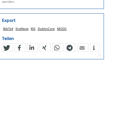
werden.
Export
BibTeX
EndNote
RIS
DublinCore
MODS
Teilen
tweet
teilen
mitteilen
teilen
teilen
teilen
mail