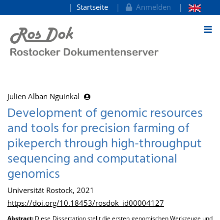
Startseite
Anmelden
zum Inhalt
Julien Alban Nguinkal
Development of genomic resources
and tools for precision farming of
pikeperch through high-throughput
sequencing and computational
genomics
Universität Rostock, 2021
https://doi.org/10.18453/rosdok_id00004127
Abstract:
Diese Dissertation stellt die ersten genomischen Werkzeuge und