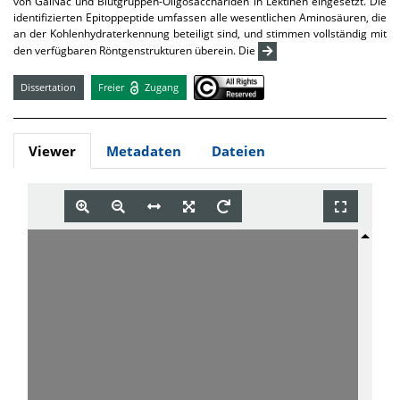
von GalNac und Blutgruppen-Oligosacchariden in Lektinen eingesetzt. Die
identifizierten Epitoppeptide umfassen alle wesentlichen Aminosäuren, die
an der Kohlenhydraterkennung beteiligt sind, und stimmen vollständig mit
den verfügbaren Röntgenstrukturen überein. Die
Dissertation
Freier
Zugang
Viewer
Metadaten
Dateien