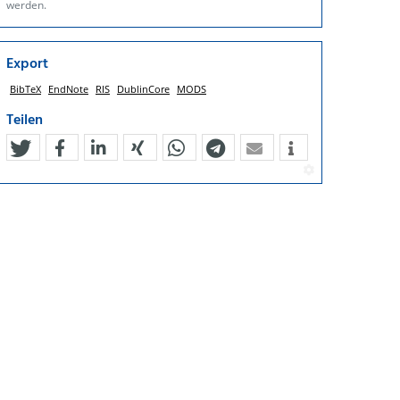
werden.
Export
BibTeX
EndNote
RIS
DublinCore
MODS
Teilen
tweet
teilen
mitteilen
teilen
teilen
teilen
mail