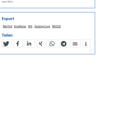
werden.
Export
BibTeX
EndNote
RIS
DublinCore
MODS
Teilen
tweet
teilen
mitteilen
teilen
teilen
teilen
mail