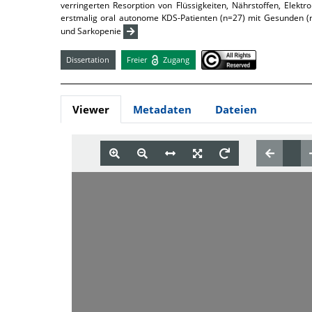
verringerten Resorption von Flüssigkeiten, Nährstoffen, Elekt
erstmalig oral autonome KDS-Patienten (n=27) mit Gesunden (n
und Sarkopenie
Dissertation
Freier
Zugang
Viewer
Metadaten
Dateien