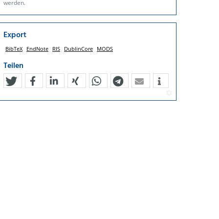
werden.
Export
BibTeX
EndNote
RIS
DublinCore
MODS
Teilen
tweet
teilen
mitteilen
teilen
teilen
teilen
mail