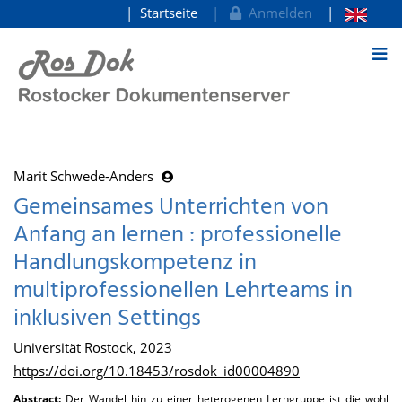
Startseite
Anmelden
zum Inhalt
Marit Schwede-Anders
Gemeinsames Unterrichten von
Anfang an lernen : professionelle
Handlungskompetenz in
multiprofessionellen Lehrteams in
inklusiven Settings
Universität Rostock, 2023
https://doi.org/10.18453/rosdok_id00004890
Abstract:
Der Wandel hin zu einer heterogenen Lerngruppe ist die wohl