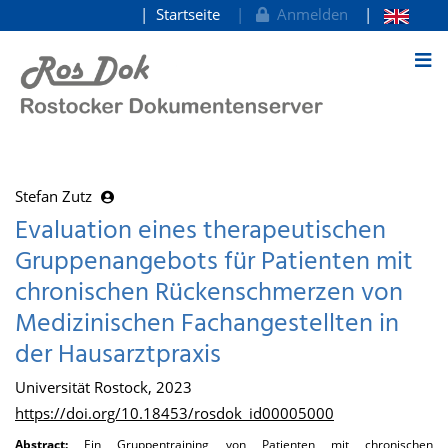
Startseite
Anmelden
zum Inhalt
Stefan Zutz
Evaluation eines therapeutischen
Gruppenangebots für Patienten mit
chronischen Rückenschmerzen von
Medizinischen Fachangestellten in
der Hausarztpraxis
Universität Rostock, 2023
https://doi.org/10.18453/rosdok_id00005000
Abstract:
Ein Gruppentraining von Patienten mit chronischen