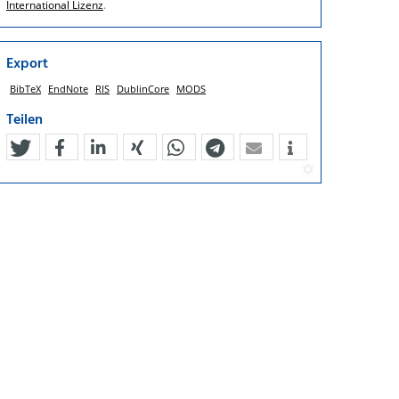
International Lizenz
.
Export
BibTeX
EndNote
RIS
DublinCore
MODS
Teilen
tweet
teilen
mitteilen
teilen
teilen
teilen
mail