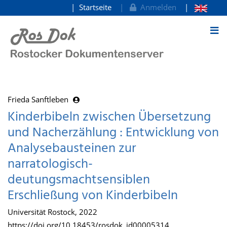
Startseite
Anmelden
zum Inhalt
Frieda Sanftleben
Kinderbibeln zwischen Übersetzung
und Nacherzählung : Entwicklung von
Analysebausteinen zur
narratologisch-
deutungsmachtsensiblen
Erschließung von Kinderbibeln
Universität Rostock, 2022
https://doi.org/10.18453/rosdok_id00005314