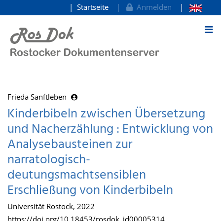
Startseite
Anmelden
zum Inhalt
Frieda Sanftleben
Kinderbibeln zwischen Übersetzung
und Nacherzählung : Entwicklung von
Analysebausteinen zur
narratologisch-
deutungsmachtsensiblen
Erschließung von Kinderbibeln
Universität Rostock, 2022
https://doi.org/10.18453/rosdok_id00005314