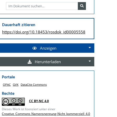
Dauerhaft zitieren
https://doi.org/
10.18453/rosdok_id00005558
Anzeigen
Herunterladen
Portale
OPAC
GVK
DataCite Commons
Rechte
CC BY-NC 4.0
Dieses Werk ist lizenziert unter einer
Creative Commons Namensnennung-Nicht kommerziell 4.0