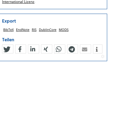
International Lizenz
.
Export
BibTeX
EndNote
RIS
DublinCore
MODS
Teilen
tweet
teilen
mitteilen
teilen
teilen
teilen
mail