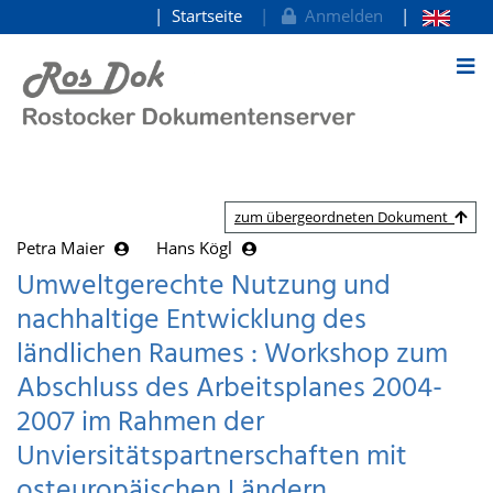
Startseite
Anmelden
zum Inhalt
zum übergeordneten Dokument
Petra Maier
Hans Kögl
Umweltgerechte Nutzung und
nachhaltige Entwicklung des
ländlichen Raumes : Workshop zum
Abschluss des Arbeitsplanes 2004-
2007 im Rahmen der
Unviersitätspartnerschaften mit
osteuropäischen Ländern