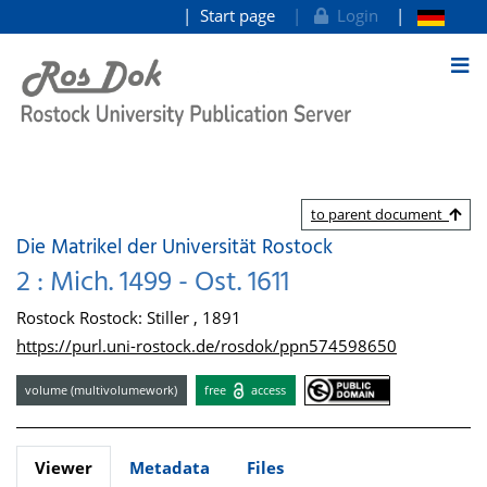
Start page
Login
goto contents
to parent document
Die Matrikel der Universität Rostock
2 : Mich. 1499 - Ost. 1611
Rostock Rostock: Stiller , 1891
https://purl.uni-rostock.de/rosdok/ppn574598650
volume (multivolumework)
free
access
Viewer
Metadata
Files