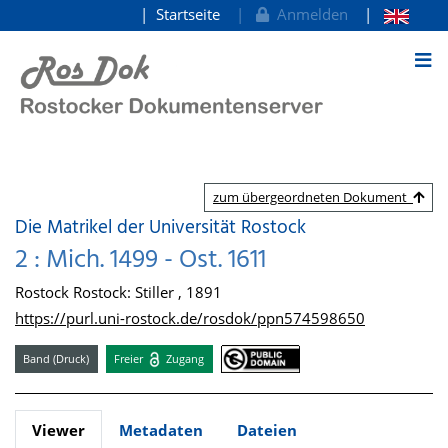
Startseite
Anmelden
zum Inhalt
zum übergeordneten Dokument
Die Matrikel der Universität Rostock
2 : Mich. 1499 - Ost. 1611
Rostock Rostock: Stiller , 1891
https://purl.uni-rostock.de/rosdok/ppn574598650
Band (Druck)
Freier
Zugang
Viewer
Metadaten
Dateien