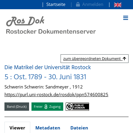
Startseite
Anmelden
zum Inhalt
zum übergeordneten Dokument
Die Matrikel der Universität Rostock
5 : Ost. 1789 - 30. Juni 1831
Schwerin Schwerin: Sandmeyer , 1912
https://purl.uni-rostock.de/rosdok/ppn574600825
Band (Druck)
Freier
Zugang
Viewer
Metadaten
Dateien