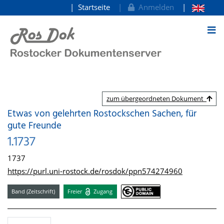
Startseite
Anmelden
zum Inhalt
zum übergeordneten Dokument
Etwas von gelehrten Rostockschen Sachen, für
gute Freunde
1.1737
1737
https://purl.uni-rostock.de/rosdok/ppn574274960
Band (Zeitschrift)
Freier
Zugang